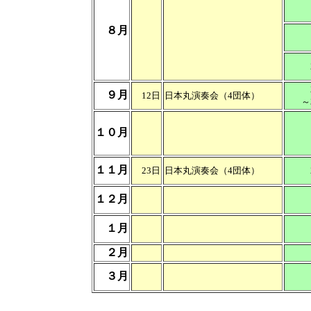
８月
９月
12日
日本丸演奏会（4団体）
～
１０月
１１月
23日
日本丸演奏会（4団体）
１２月
１月
２月
３月