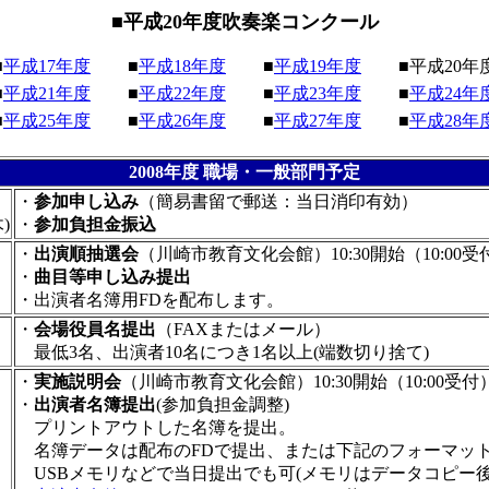
■平成20年度吹奏楽コンクール
■
平成17年度
■
平成18年度
■
平成19年度
■平成20年
■
平成21年度
■
平成22年度
■
平成23年度
■
平成24年
■
平成25年度
■
平成26年度
■
平成27年度
■
平成28年
2008年度 職場・一般部門予定
・
参加申し込み
（簡易書留で郵送：当日消印有効）
)
・
参加負担金振込
・
出演順抽選会
（川崎市教育文化会館）10:30開始（10:00受
・
曲目等申し込み提出
・出演者名簿用FDを配布します。
・
会場役員名提出
（FAXまたはメール）
最低3名、出演者10名につき1名以上(端数切り捨て)
・
実施説明会
（川崎市教育文化会館）10:30開始（10:00受付
・
出演者名簿提出
(参加負担金調整)
プリントアウトした名簿を提出。
名簿データは配布のFDで提出、または下記のフォーマッ
USBメモリなどで当日提出でも可(メモリはデータコピー後