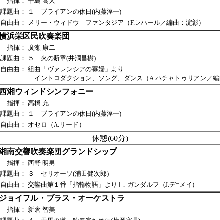
指揮：
平島 嵩大
課題曲：
１ ブライアンの休日(内藤淳一)
自由曲：
メリー・ウィドウ ファンタジア（F.レハール／編曲：淀彰）
横浜栄区民吹奏楽団
指揮：
廣瀬 康二
課題曲：
５ 火の断章(井澗昌樹)
自由曲：
組曲「ヴァレンシアの寡婦」より
イントロダクション、ソング、ダンス（A.ハチャトゥリアン／編
西湘ウィンドシンフォニー
指揮：
高橋 充
課題曲：
１ ブライアンの休日(内藤淳一)
自由曲：
オセロ（A.リード）
休憩(60分)
湘南交響吹奏楽団グランドシップ
指揮：
西野 明男
課題曲：
３ セリオーソ(浦田健次郎)
自由曲：
交響曲第１番「指輪物語」より Ⅰ．ガンダルフ（J.デ=メイ）
ジョイフル・ブラス・オーケストラ
指揮：
新倉 智美