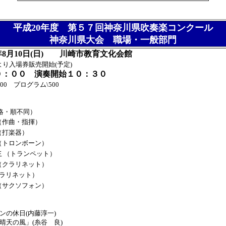
平成20年度
第５７回神奈川県吹奏楽コンクール
神奈川県大会 職場・一般部門
8月10日(日) 川崎市教育文化会館
り入場券販売開始(予定)
００ 演奏開始１０：３０
200 プログラム\500
略・順不同）
（作曲・指揮）
（打楽器）
（トロンボーン）
生
（トランペット）
（クラリネット）
ラリネット）
（サクソフォン）
の休日(内藤淳一)
天の風」(糸谷 良)