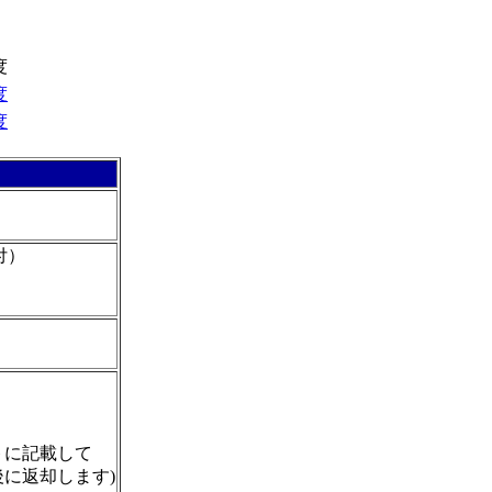
度
度
度
付）
）
トに記載して
に返却します)