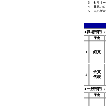
３ セリオーソ
４ 天馬の道～
５ 火の断章(
●職場部門
（
予定
1
銀賞
金賞
2
代表
●一般部門
（
予定