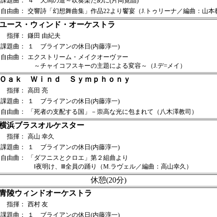
課題曲：
４ 天馬の道～吹奏楽ために(片岡寛晶)
自由曲：
交響詩「幻想舞曲集」作品22より饗宴（J.トゥリーナ／編曲：山本
ユース・ウィンド・オーケストラ
指揮：
鎌田 由紀夫
課題曲：
１ ブライアンの休日(内藤淳一)
自由曲：
エクストリーム・メイクオーヴァー
～チャイコフスキーの主題による変容～（J.デ=メイ）
Ｏａｋ Ｗｉｎｄ Ｓｙｍｐｈｏｎｙ
指揮：
高田 亮
課題曲：
１ ブライアンの休日(内藤淳一)
自由曲：
「死者の支配する国」－崇高な光に包まれて（八木澤教司）
横浜ブラスオルケスター
指揮：
高山 幸久
課題曲：
１ ブライアンの休日(内藤淳一)
自由曲：
「ダフニスとクロエ」第２組曲より
Ⅰ夜明け、Ⅲ全員の踊り（M.ラヴェル／編曲：高山幸久）
休憩(20分)
青陵ウィンドオーケストラ
指揮：
西村 友
課題曲：
１ ブライアンの休日(内藤淳一)