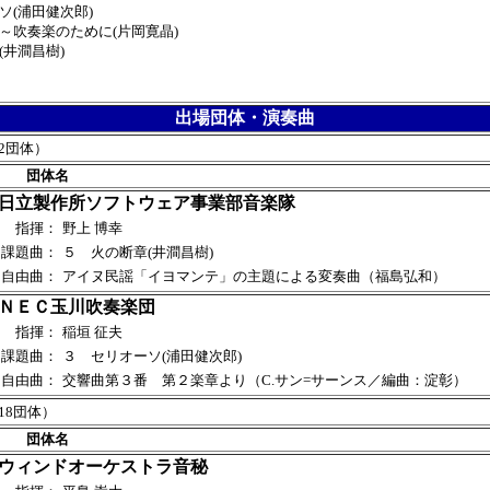
(浦田健次郎)
吹奏楽のために(片岡寛晶)
井澗昌樹)
出場団体
・演奏曲
2団体）
団体名
日立製作所ソフトウェア事業部音楽隊
指揮：
野上 博幸
課題曲：
５ 火の断章(井澗昌樹)
自由曲：
アイヌ民謡「イヨマンテ」の主題による変奏曲（福島弘和）
ＮＥＣ玉川吹奏楽団
指揮：
稲垣 征夫
課題曲：
３ セリオーソ(浦田健次郎)
自由曲：
交響曲第３番 第２楽章より（C.サン=サーンス／編曲：淀彰）
18団体）
団体名
ウィンドオーケストラ音秘