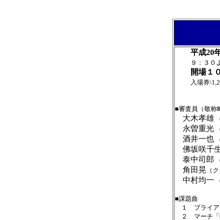
平成20年
９：３０よ
開場１０：
入場券\1,
■審査員（敬称
大木孝雄
永曽重光
酒井一也
佛坂咲千
泰中司郎
角田晃
（ク
中村均一
■課題曲
１ ブライアン
２ マーチ「晴