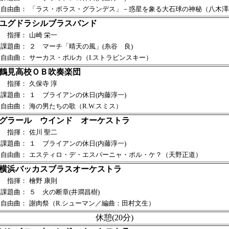
自由曲：
「ラス・ボラス・グランデス」－惑星を象る大石球の神秘（八木澤
ユグドラシルブラスバンド
指揮：
山崎 栄一
課題曲：
２ マーチ「晴天の風」(糸谷 良)
自由曲：
サーカス・ポルカ（I.ストラビンスキー）
鶴見高校ＯＢ吹奏楽団
指揮：
久保寺 淳
課題曲：
１ ブライアンの休日(内藤淳一)
自由曲：
海の男たちの歌（R.W.スミス）
グラール ウインド オーケストラ
指揮：
佐川 聖二
課題曲：
１ ブライアンの休日(内藤淳一)
自由曲：
エスティロ・デ・エスパーニャ・ポル・ケ？（天野正道）
横浜バッカスブラスオーケストラ
指揮：
檜野 康則
課題曲：
５ 火の断章(井澗昌樹)
自由曲：
謝肉祭（R.シューマン／編曲：田村文生）
休憩(20分)