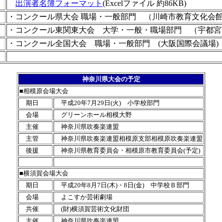
出演者名簿フォーマット
(Excelファイル 約86KB)
・コンクール県大会 職場・一般部門 （川崎市教育文化会
・コンクール東関東大会 大学・一般・職場部門 （宇都宮
・コンクール全国大会 職場・一般部門 (大阪国際会議場)
神奈川県大会の予定
■相模原会場大会
期日
平成20年7月29日(火) 小学校部門
会場
グリーンホール相模大野
主催
神奈川県吹奏楽連盟
主管
神奈川県吹奏楽連盟相模原支部相模原吹奏楽連盟
後援
神奈川県教育委員会・相模原市教育委員会(予定)
■横須賀会場大会
期日
平成20年8月7日(木)・8日(金) 中学校Ｂ部門
会場
よこすか芸術劇場
共催
(財)横須賀芸術文化財団
主催
神奈川県吹奏楽連盟